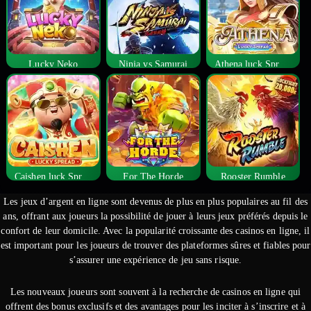
Lucky Neko
Ninja vs Samurai
Athena luck Spread
Caishen luck Spread
For The Horde
Rooster Rumble
Les jeux d’argent en ligne sont devenus de plus en plus populaires au fil des
ans, offrant aux joueurs la possibilité de jouer à leurs jeux préférés depuis le
confort de leur domicile. Avec la popularité croissante des casinos en ligne, il
est important pour les joueurs de trouver des plateformes sûres et fiables pour
s’assurer une expérience de jeu sans risque.
Les nouveaux joueurs sont souvent à la recherche de casinos en ligne qui
offrent des bonus exclusifs et des avantages pour les inciter à s’inscrire et à