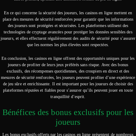
En ce qui concerne la sécurité des joueurs, les casinos en ligne mettent en
place des mesures de sécurité renforcées pour garantir que les informations
des joueurs sont protégées et sécurisées. Les plateformes utilisent des
technologies de cryptage avancées pour protéger les données sensibles des
joueurs, et elles effectuent régulièrement des audits de sécurité pour s’assurer
que les normes les plus élevées sont respectées.
En conclusion, les casinos en ligne offrent des opportunités uniques pour les
joueurs de profiter de leurs jeux préférés sans risque. Avec des bonus
exclusifs, des récompenses quotidiennes, des croupiers en direct et des
mesures de sécurité renforcées, les joueurs peuvent profiter d’une expérience
de jeu sûre et enrichissante. Il est important pour les joueurs de choisir des
plateformes réputées et fiables pour s’assurer qu’ils peuvent jouer en toute
tranquillité d’esprit.
Bénéfices des bonus exclusifs pour les
joueurs
Les bonus exclusifs offerts par les casinos en ligne présentent de nombreux