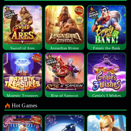
Sword of Ares
Asgardian Rising
Empty the Bank
Majestic Treasures
Rise of Samurai
Genie's 3 Wishes
Hot Games