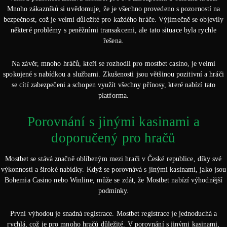
Mnoho zákazníků si uvědomuje, že je všechno provedeno s pozorností na
bezpečnost, což je velmi důležité pro každého hráče. Výjimečně se objevily
některé problémy s peněžními transakcemi, ale tato situace byla rychle
řešena.
Na závěr, mnoho hráčů, kteří se rozhodli pro mostbet casino, je velmi
spokojené s nabídkou a službami. Zkušenosti jsou většinou pozitivní a hráči
se cítí zabezpečeni a schopen využít všechny přínosy, které nabízí tato
platforma.
Porovnání s jinými kasinami a
doporučený pro hračů
Mostbet se stává značně oblíbeným mezi hrači v České republice, díky své
výkonnosti a široké nabídky. Když se porovnává s jinými kasinami, jako jsou
Bohemia Casino nebo Winline, může se zdát, že Mostbet nabízí výhodnější
podmínky.
První výhodou je snadná registrace. Mostbet registrace je jednoduchá a
rychlá, což je pro mnoho hračů důležité. V porovnání s jinými kasinami,