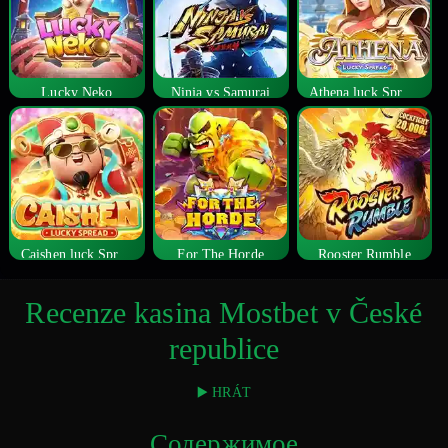
Lucky Neko
Ninja vs Samurai
Athena luck Spread
Caishen luck Spread
For The Horde
Rooster Rumble
Recenze kasina Mostbet v České
republice
▶️ HRÁT
Содержимое