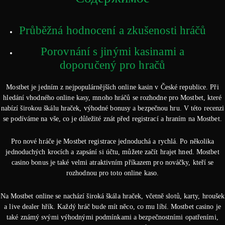
Průběžná hodnocení a zkušenosti hráčů
Porovnání s jinými kasinami a
doporučený pro hračů
Mostbet je jedním z nejpopulárnějších online kasin v České republice. Při
hledání vhodného online kasy, mnoho hráčů se rozhodne pro Mostbet, které
nabízí širokou škálu hraček, výhodné bonusy a bezpečnou hru. V této recenzi
se podíváme na vše, co je důležité znát před registrací a hraním na Mostbet.
Pro nové hráče je Mostbet registrace jednoduchá a rychlá. Po několika
jednoduchých krocích a zapsání si účtu, můžete začít hrajet hned. Mostbet
casino bonus je také velmi atraktivním příkazem pro nováčky, kteří se
rozhodnou pro toto online kaso.
Na Mostbet online se nachází široká škála hraček, včetně slotů, karty, hroušek
a live dealer hřík. Každý hráč bude mít něco, co mu líbí. Mostbet casino je
také známý svými výhodnými podmínkami a bezpečnostními opatřeními,