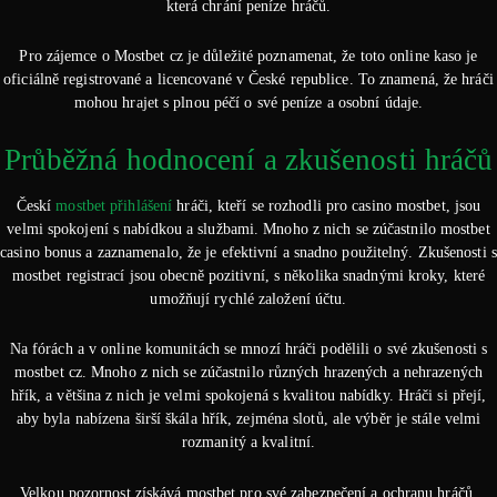
která chrání peníze hráčů.
Pro zájemce o Mostbet cz je důležité poznamenat, že toto online kaso je
oficiálně registrované a licencované v České republice. To znamená, že hráči
mohou hrajet s plnou péčí o své peníze a osobní údaje.
Průběžná hodnocení a zkušenosti hráčů
Českí
mostbet přihlášení
hráči, kteří se rozhodli pro casino mostbet, jsou
velmi spokojení s nabídkou a službami. Mnoho z nich se zúčastnilo mostbet
casino bonus a zaznamenalo, že je efektivní a snadno použitelný. Zkušenosti s
mostbet registrací jsou obecně pozitivní, s několika snadnými kroky, které
umožňují rychlé založení účtu.
Na fórách a v online komunitách se mnozí hráči podělili o své zkušenosti s
mostbet cz. Mnoho z nich se zúčastnilo různých hrazených a nehrazených
hřík, a většina z nich je velmi spokojená s kvalitou nabídky. Hráči si přejí,
aby byla nabízena širší škála hřík, zejména slotů, ale výběr je stále velmi
rozmanitý a kvalitní.
Velkou pozornost získává mostbet pro své zabezpečení a ochranu hráčů.