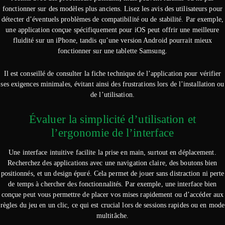
fonctionner sur des modèles plus anciens. Lisez les avis des utilisateurs pour
détecter d’éventuels problèmes de compatibilité ou de stabilité. Par exemple,
une application conçue spécifiquement pour iOS peut offrir une meilleure
fluidité sur un iPhone, tandis qu’une version Android pourrait mieux
fonctionner sur une tablette Samsung.
Il est conseillé de consulter la fiche technique de l’application pour vérifier
ses exigences minimales, évitant ainsi des frustrations lors de l’installation ou
de l’utilisation.
Évaluer la simplicité d’utilisation et
l’ergonomie de l’interface
Une interface intuitive facilite la prise en main, surtout en déplacement.
Recherchez des applications avec une navigation claire, des boutons bien
positionnés, et un design épuré. Cela permet de jouer sans distraction ni perte
de temps à chercher des fonctionnalités. Par exemple, une interface bien
conçue peut vous permettre de placer vos mises rapidement ou d’accéder aux
règles du jeu en un clic, ce qui est crucial lors de sessions rapides ou en mode
multitâche.