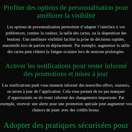
Profiter des options de personnalisation pour
améliorer la visibilité
Les options de personnalisation permettent d’adapter l’interface à vos
préférences, comme la couleur, la taille des cartes, ou la disposition des
boutons. Une meilleure visibilité facilite la prise de décisions rapides,
essentielle lors de parties en déplacement. Par exemple, augmenter la taille
des cartes peut réduire la fatigue oculaire lors de sessions prolongées.
Activer les notifications pour rester informé
des promotions et mises à jour
Les notifications push vous tiennent informé des nouvelles offres, tournois,
ou mises à jour de l’application. Cela vous permet de ne pas manquer
d’opportunités ou de rester informé des changements importants. Par
exemple, recevoir une alerte pour une promotion spéciale peut augmenter vos
chances de jouer avec des crédits bonus.
Adopter des pratiques sécurisées pour