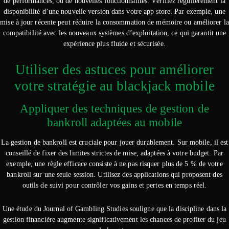
de performances, ou de nouvelles fonctionnalités. Vérifiez régulièrement la
disponibilité d’une nouvelle version dans votre app store. Par exemple, une
mise à jour récente peut réduire la consommation de mémoire ou améliorer la
compatibilité avec les nouveaux systèmes d’exploitation, ce qui garantit une
expérience plus fluide et sécurisée.
Utiliser des astuces pour améliorer
votre stratégie au blackjack mobile
Appliquer des techniques de gestion de
bankroll adaptées au mobile
La gestion de bankroll est cruciale pour jouer durablement. Sur mobile, il est
conseillé de fixer des limites strictes de mise, adaptées à votre budget. Par
exemple, une règle efficace consiste à ne pas risquer plus de 5 % de votre
bankroll sur une seule session. Utilisez des applications qui proposent des
outils de suivi pour contrôler vos gains et pertes en temps réel.
Une étude du Journal of Gambling Studies souligne que la discipline dans la
gestion financière augmente significativement les chances de profiter du jeu