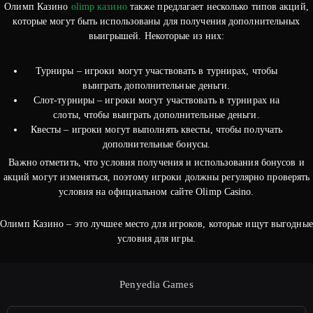
Олимп Казино
olimp казино
также предлагает несколько типов акций,
которые могут быть использованы для получения дополнительных
выигрышей. Некоторые из них:
Турниры – игроки могут участвовать в турнирах, чтобы
выиграть дополнительные деньги.
Слот-турниры – игроки могут участвовать в турнирах на
слоты, чтобы выиграть дополнительные деньги.
Квесты – игроки могут выполнять квесты, чтобы получать
дополнительные бонусы.
Важно отметить, что условия получения и использования бонусов и
акций могут изменяться, поэтому игроки должны регулярно проверять
условия на официальном сайте Olimp Casino.
Олимп Казино – это лучшее место для игроков, которые ищут выгодные
условия для игры.
Penyedia Games