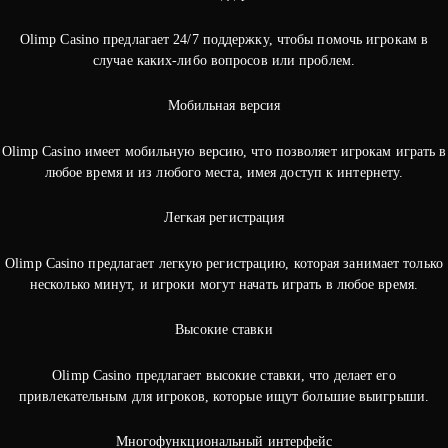
Olimp Casino предлагает 24/7 поддержку, чтобы помочь игрокам в
случае каких-либо вопросов или проблем.
Мобильная версия
Olimp Casino имеет мобильную версию, что позволяет игрокам играть в
любое время и из любого места, имея доступ к интернету.
Легкая регистрация
Olimp Casino предлагает легкую регистрацию, которая занимает только
несколько минут, и игроки могут начать играть в любое время.
Высокие ставки
Olimp Casino предлагает высокие ставки, что делает его
привлекательным для игроков, которые ищут большие выигрыши.
Многофункциональный интерфейс