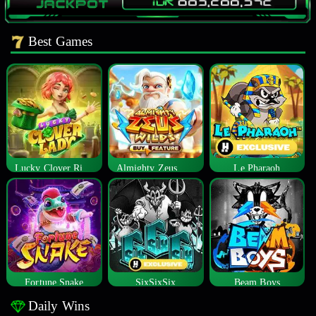
Best Games
Lucky Clover Riches
Almighty Zeus Wilds™
Le Pharaoh
Fortune Snake
SixSixSix
Beam Boys
Daily Wins