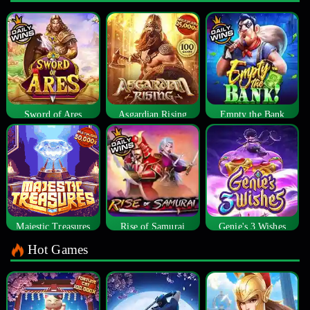
Sword of Ares
Asgardian Rising
Empty the Bank
Majestic Treasures
Rise of Samurai
Genie's 3 Wishes
Hot Games