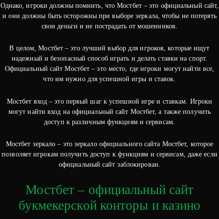
Однако, игроки должны помнить, что Мостбет – это официальный сайт,
и они должны быть осторожны при выборе зеркала, чтобы не потерять
свои деньги и не пострадать от мошенников.
В целом, Мостбет – это лучший выбор для игроков, которые ищут
надежный и безопасный способ играть и делать ставки на спорт.
Официальный сайт Мостбет – это место, где игроки могут найти все,
что им нужно для успешной игры и ставок.
Мостбет вход – это первый шаг к успешной игре и ставкам. Игроки
могут найти вход на официальный сайт Мостбет, а также получить
доступ к различным функциям и сервисам.
Мостбет зеркало – это зеркало официального сайта Мостбет, которое
позволяет игрокам получить доступ к функциям и сервисам, даже если
официальный сайт заблокирован.
Мостбет – официальный сайт
букмекерской конторы и казино