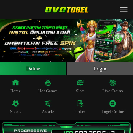
Beranda
Slot Online
Live Casino
Sportsbook
Arcade
Togel Online
Daftar
Login
Poker
Whatsapp
Home
Hot Games
Slots
Live Casino
Telegram
Sports
Arcade
Poker
Togel Online
Livechat