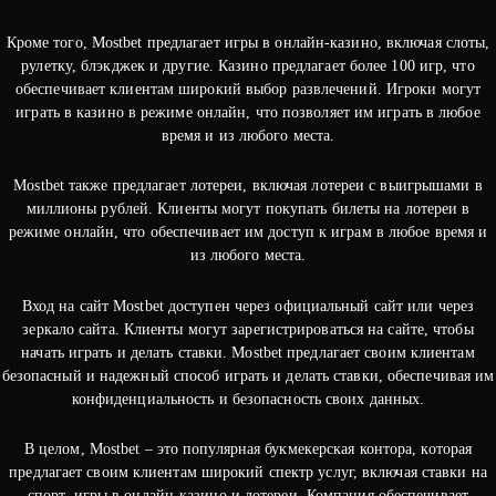
Кроме того, Mostbet предлагает игры в онлайн-казино, включая слоты,
рулетку, блэкджек и другие. Казино предлагает более 100 игр, что
обеспечивает клиентам широкий выбор развлечений. Игроки могут
играть в казино в режиме онлайн, что позволяет им играть в любое
время и из любого места.
Mostbet также предлагает лотереи, включая лотереи с выигрышами в
миллионы рублей. Клиенты могут покупать билеты на лотереи в
режиме онлайн, что обеспечивает им доступ к играм в любое время и
из любого места.
Вход на сайт Mostbet доступен через официальный сайт или через
зеркало сайта. Клиенты могут зарегистрироваться на сайте, чтобы
начать играть и делать ставки. Mostbet предлагает своим клиентам
безопасный и надежный способ играть и делать ставки, обеспечивая им
конфиденциальность и безопасность своих данных.
В целом, Mostbet – это популярная букмекерская контора, которая
предлагает своим клиентам широкий спектр услуг, включая ставки на
спорт, игры в онлайн-казино и лотереи. Компания обеспечивает