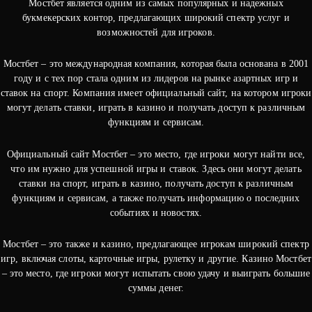
Мостбет является одним из самых популярных и надежных
букмекерских контор, предлагающих широкий спектр услуг и
возможностей для игроков.
Мостбет – это международная компания, которая была основана в 2001
году и с тех пор стала одним из лидеров на рынке азартных игр и
ставок на спорт. Компания имеет официальный сайт, на котором игроки
могут делать ставки, играть в казино и получать доступ к различным
функциям и сервисам.
Официальный сайт Мостбет – это место, где игроки могут найти все,
что им нужно для успешной игры и ставок. Здесь они могут делать
ставки на спорт, играть в казино, получать доступ к различным
функциям и сервисам, а также получать информацию о последних
событиях и новостях.
Мостбет – это также и казино, предлагающее игрокам широкий спектр
игр, включая слоты, карточные игры, рулетку и другие. Казино Мостбет
– это место, где игроки могут испытать свою удачу и выиграть большие
суммы денег.