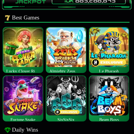
Best Games
Lucky Clover Riches
Almighty Zeus Wilds™
Le Pharaoh
Fortune Snake
SixSixSix
Beam Boys
Daily Wins