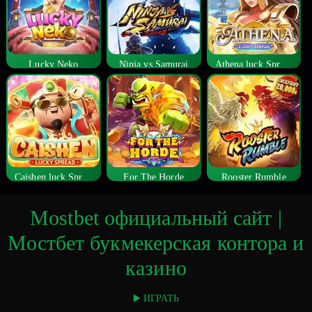
Lucky Neko
Ninja vs Samurai
Athena luck Spread
Caishen luck Spread
For The Horde
Rooster Rumble
Mostbet официальный сайт |
Мостбет букмекерская контора и
казино
▶️ ИГРАТЬ