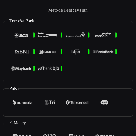
Metode Pembayaran
Transfer Bank
Pulsa
E-Money