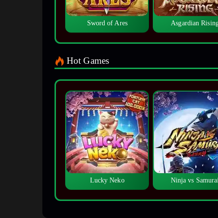
Sword of Ares
Asgardian Risin
Hot Games
Lucky Neko
Ninja vs Samura