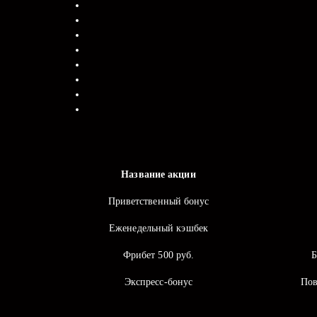
Название акции
Приветственный бонус
Еженедельный кэшбек
Фрибет 500 руб.
Б
Экспресс-бонус
По