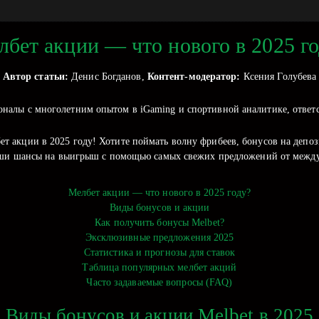
бет акции — что нового в 2025 г
Автор статьи:
Денис Богданов,
Контент-модератор:
Ксения Голубева
налы с многолетним опытом в iGaming и спортивной аналитике, ответств
т акции в 2025 году! Хотите поймать волну фрибеев, бонусов на депоз
аши шансы на выигрыш с помощью самых свежих предложений от между
Мелбет акции — что нового в 2025 году?
Виды бонусов и акции
Как получить бонусы Melbet?
Эксклюзивные предложения 2025
Статистика и прогнозы для ставок
Таблица популярных мелбет акций
Часто задаваемые вопросы (FAQ)
Виды бонусов и акции Melbet в 2025