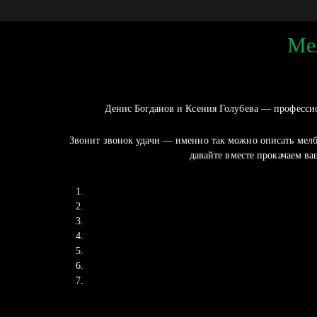
Мел
Денис Богданов и Ксения Голубева — профессио
Звонит звонок удачи — именно так можно описать мелбе
давайте вместе прокачаем в