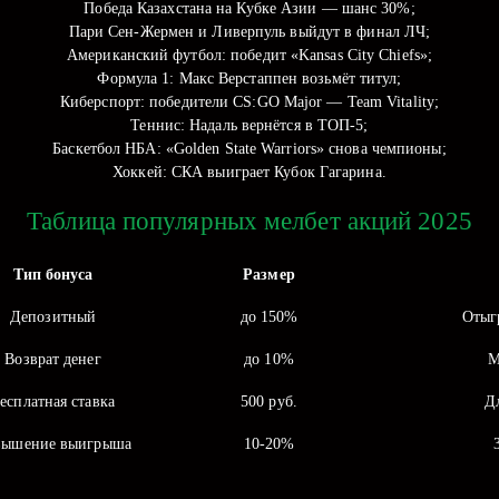
Победа Казахстана на Кубке Азии — шанс 30%;
Пари Сен-Жермен и Ливерпуль выйдут в финал ЛЧ;
Американский футбол: победит «Kansas City Chiefs»;
Формула 1: Макс Верстаппен возьмёт титул;
Киберспорт: победители CS:GO Major — Team Vitality;
Теннис: Надаль вернётся в ТОП-5;
Баскетбол НБА: «Golden State Warriors» снова чемпионы;
Хоккей: СКА выиграет Кубок Гагарина.
Таблица популярных мелбет акций 2025
Тип бонуса
Размер
Депозитный
до 150%
Отыг
Возврат денег
до 10%
М
есплатная ставка
500 руб.
Д
вышение выигрыша
10-20%