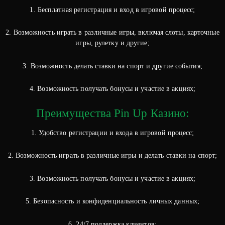
1. Бесплатная регистрация и вход в игровой процесс;
2. Возможность играть в различные игры, включая слоты, карточные
игры, рулетку и другие;
3. Возможность делать ставки на спорт и другие события;
4. Возможность получать бонусы и участие в акциях;
Преимущества Pin Up Казино:
1. Удобство регистрации и входа в игровой процесс;
2. Возможность играть в различные игры и делать ставки на спорт;
3. Возможность получать бонусы и участие в акциях;
5. Безопасность и конфиденциальность личных данных;
6. 24/7 поддержка клиентов;