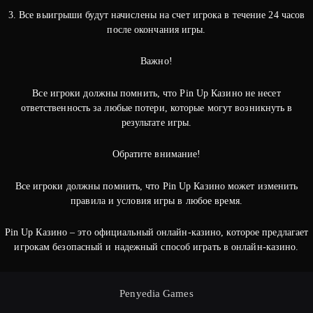
3. Все выигрыши будут начислены на счет игрока в течение 24 часов
после окончания игры.
Важно!
Все игроки должны помнить, что Pin Up Казино не несет
ответственность за любые потери, которые могут возникнуть в
результате игры.
Обратите внимание!
Все игроки должны помнить, что Pin Up Казино может изменить
правила и условия игры в любое время.
Pin Up Казино – это официальный онлайн-казино, которое предлагает
игрокам безопасный и надежный способ играть в онлайн-казино.
Penyedia Games