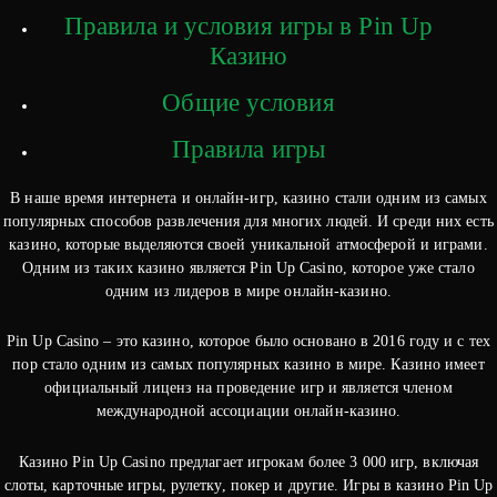
Правила и условия игры в Pin Up
Казино
Общие условия
Правила игры
В наше время интернета и онлайн-игр, казино стали одним из самых
популярных способов развлечения для многих людей. И среди них есть
казино, которые выделяются своей уникальной атмосферой и играми.
Одним из таких казино является Pin Up Casino, которое уже стало
одним из лидеров в мире онлайн-казино.
Pin Up Casino – это казино, которое было основано в 2016 году и с тех
пор стало одним из самых популярных казино в мире. Казино имеет
официальный лиценз на проведение игр и является членом
международной ассоциации онлайн-казино.
Казино Pin Up Casino предлагает игрокам более 3 000 игр, включая
слоты, карточные игры, рулетку, покер и другие. Игры в казино Pin Up