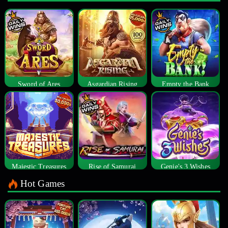
Sword of Ares
Asgardian Rising
Empty the Bank
Majestic Treasures
Rise of Samurai
Genie's 3 Wishes
Hot Games