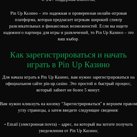
Pin Up Казино – это надежная и проверенная онлайн-игровая
платформа, которая предлагает игрокам широкий спектр
развлекательных и финансовых возможностей. Если вы ищете
надежного партнера для игры и развлечений, то Pin Up Казино – это
ваш выбор.
Как зарегистрироваться и начать
играть в Pin Up Казино
Для начала играть в Pin Up Казино, вам нужно зарегистрироваться на
официальном сайте pin-up.casino. Это простой и быстрый процесс,
который займет не более 5 минут.
Вам нужно кликнуть на кнопку “Зарегистрироваться” в верхнем правом
углу страницы, а затем введите следующие сведения:
• Email (электронная почта) – адрес, на который вы хотите получать
уведомления от Pin Up Казино;