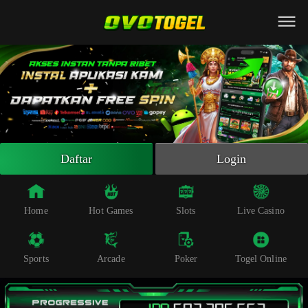
Beranda
Slot Online
Live Casino
Sportsbook
Arcade
Togel Online
Daftar
Login
Poker
Whatsapp
Home
Hot Games
Slots
Live Casino
Telegram
Sports
Arcade
Poker
Togel Online
Livechat