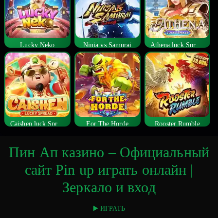
Lucky Neko
Ninja vs Samurai
Athena luck Spread
Caishen luck Spread
For The Horde
Rooster Rumble
Пин Ап казино – Официальный
сайт Pin up играть онлайн |
Зеркало и вход
▶️ ИГРАТЬ