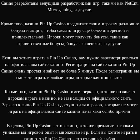
Casino разработаны ведущими разработчиками игр, такими как NetEnt,
Microgaming, и другие.
Кроме того, казино Pin Up Casino предлагает своим игрокам различные
бонусы и акции, чтобы сделать игру еще более интересной и
привлекательной. Игроки могут получать бонусы, такие как
приветственные бонусы, бонусы за депозит, и другие.
Если вы хотите играть в Pin Up Casino, вам нужно зарегистрироваться
на официальном сайте казино. Регистрация на сайте казино Pin Up
Casino очень простая и займет не более 5 минут. После регистрации вы
сможете играть в любые игры, которые вам понравятся.
Кроме того, казино Pin Up Casino имеет зеркало, которое позволяет
игрокам играть в казино, не зависящим от официального сайта.
Зеркало казино Pin Up Casino доступно для игроков, которые не могут
играть на официальном сайте казино из-за каких-либо причин.
В целом, Pin Up Casino – это казино, которое предлагает игрокам
уникальный игровой опыт и множество игр. Если вы хотите играть в
казино, то Pin Up Casino – это отличный выбор.