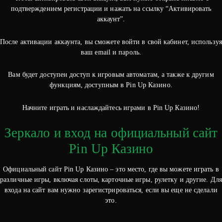
подтверждением регистрации и нажать на ссылку “Активировать
аккаунт”.
После активации аккаунта, вы сможете войти в свой кабинет, используя
ваш email и пароль.
Вам будет доступен доступ к игровым автоматам, а также к другим
функциям, доступным в Pin Up Казино.
Начните играть и наслаждайтесь играми в Pin Up Казино!
Зеркало и вход на официальный сайт
Pin Up Казино
Официальный сайт Pin Up Казино – это место, где вы можете играть в
различные игры, включая слоты, карточные игры, рулетку и другие. Для
входа на сайт вам нужно зарегистрироваться, если вы еще не сделали
это.