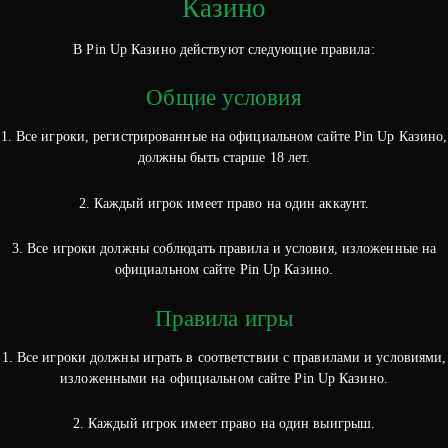
Казино
В Pin Up Казино действуют следующие правила:
Общие условия
1. Все игроки, регистрированные на официальном сайте Pin Up Казино,
должны быть старше 18 лет.
2. Каждый игрок имеет право на один аккаунт.
3. Все игроки должны соблюдать правила и условия, изложенные на
официальном сайте Pin Up Казино.
Правила игры
1. Все игроки должны играть в соответствии с правилами и условиями,
изложенными на официальном сайте Pin Up Казино.
2. Каждый игрок имеет право на один выигрыш.