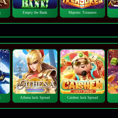
g
Empty the Bank
Majestic Treasures
i
Athena luck Spread
Caishen luck Spread