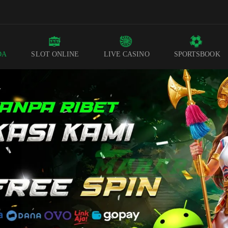
DA
SLOT ONLINE
LIVE CASINO
SPORTSBOOK