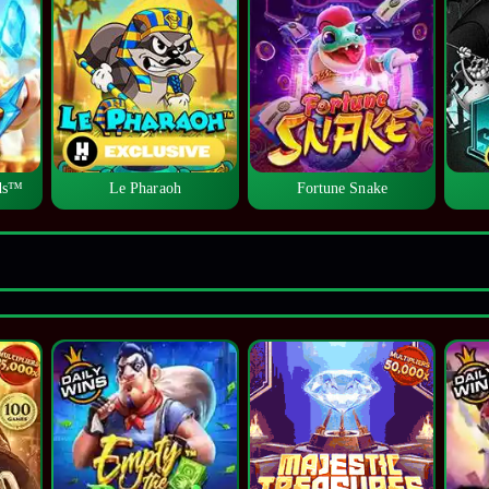
lds™
Le Pharaoh
Fortune Snake