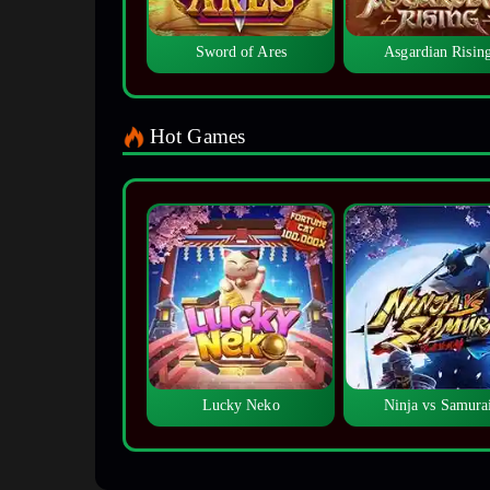
Sword of Ares
Asgardian Risin
Hot Games
Lucky Neko
Ninja vs Samura