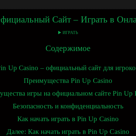
фициальный Сайт – Играть в Онла
▶️ ИГРАТЬ
Содержимое
in Up Casino – официальный сайт для игрок
Преимущества Pin Up Casino
ущества игры на официальном сайте Pin Up 
Безопасность и конфиденциальность
Как начать играть в Pin Up Casino
Далее: Как начать играть в Pin Up Casino