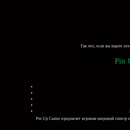
Так что, если вы ищете луч
Pin 
Pin Up Casino предлагает игрокам широкий спектр и