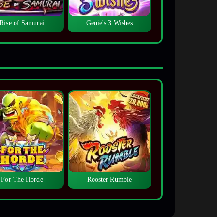
Rise of Samurai
Genie's 3 Wishes
For The Horde
Rooster Rumble