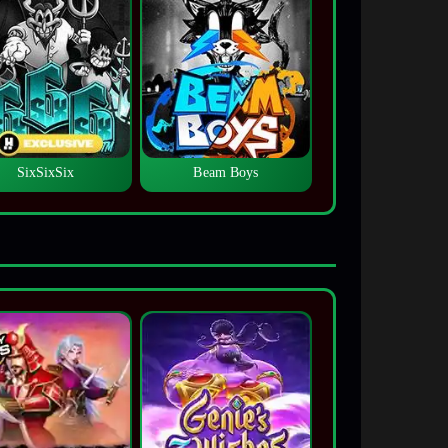
SixSixSix
Beam Boys