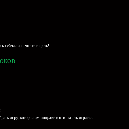
сь сейчас и начните играть!
роков
х
ать игру, которая им понравится, и начать играть с