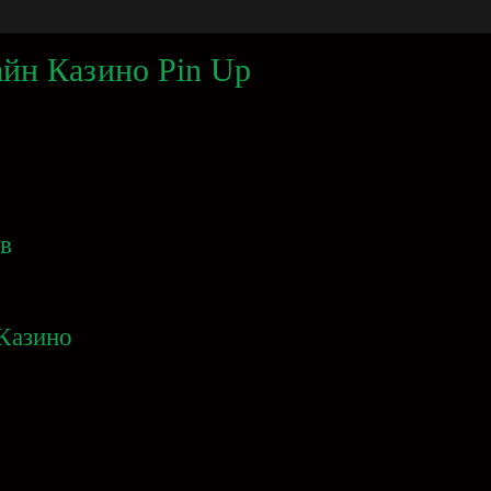
йн Казино Pin Up
ов
Казино