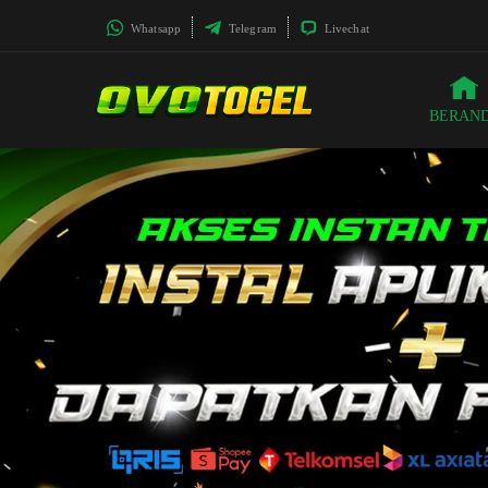
Whatsapp
Telegram
Livechat
BERAN