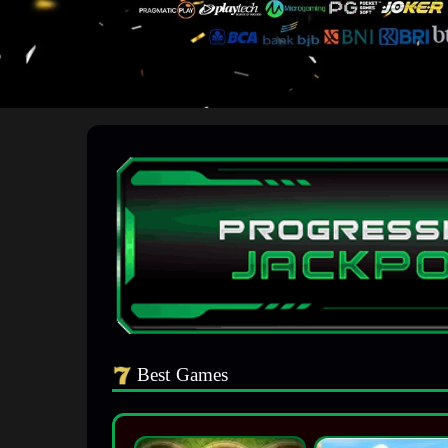
Best Games