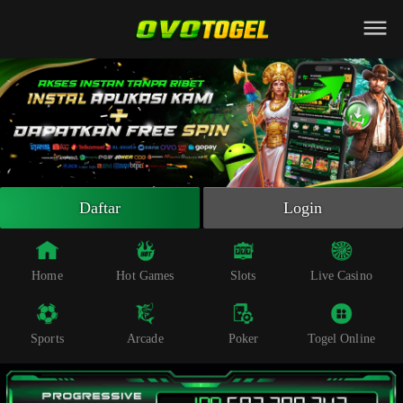
Beranda
Slot Online
Live Casino
Sportsbook
Arcade
Togel Online
Daftar
Login
Poker
Whatsapp
Home
Hot Games
Slots
Live Casino
Telegram
Sports
Arcade
Poker
Togel Online
Livechat