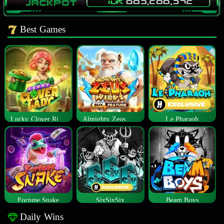
Best Games
Lucky Clover Riches
Almighty Zeus Wilds™
Le Pharaoh
Fortune Snake
SixSixSix
Beam Boys
Daily Wins