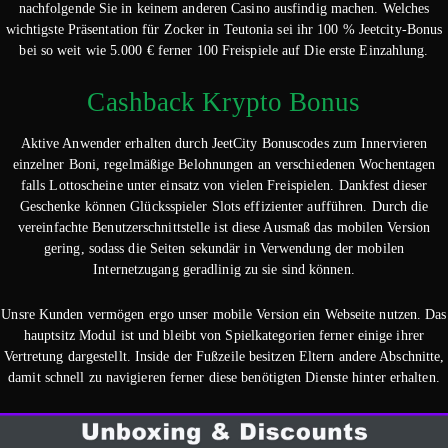
nachfolgende Sie in keinem anderen Casino ausfindig machen. Welches
wichtigste Präsentation für Zocker in Teutonia sei ihr 100 % Jeetcity-Bonus
bei so weit wie 5.000 € ferner 100 Freispiele auf Die erste Einzahlung.
Cashback Krypto Bonus
Aktive Anwender erhalten durch JeetCity Bonuscodes zum Innervieren
einzelner Boni, regelmäßige Belohnungen an verschiedenen Wochentagen
falls Lottoscheine unter einsatz von vielen Freispielen. Dankfest dieser
Geschenke können Glücksspieler Slots effizienter aufführen. Durch die
vereinfachte Benutzerschnittstelle ist diese Ausmaß das mobilen Version
gering, sodass die Seiten sekundär in Verwendung der mobilen
Internetzugang geradlinig zu sie sind können.
Unsre Kunden vermögen ergo unser mobile Version ein Webseite nutzen. Das
hauptsitz Modul ist und bleibt von Spielkategorien ferner einige ihrer
Vertretung dargestellt. Inside der Fußzeile besitzen Eltern andere Abschnitte,
damit schnell zu navigieren ferner diese benötigten Dienste hinter erhalten.