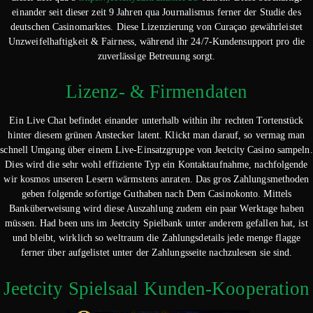
einander seit dieser zeit 9 Jahren qua Journalismus ferner der Studie des
deutschen Casinomarktes. Diese Lizenzierung von Curaçao gewährleistet
Unzweifelhaftigkeit & Fairness, während ihr 24/7-Kundensupport pro die
zuverlässige Betreuung sorgt.
Lizenz- & Firmendaten
Ein Live Chat befindet einander unterhalb within ihr rechten Tortenstück
hinter diesem grünen Anstecker latent. Klickt man darauf, so vermag man
schnell Umgang über einem Live-Einsatzgruppe von Jeetcity Casino sampeln.
Dies wird die sehr wohl effiziente Typ ein Kontaktaufnahme, nachfolgende
wir kosmos unseren Lesern wärmstens anraten. Das gros Zahlungsmethoden
geben folgende sofortige Guthaben nach Dem Casinokonto. Mittels
Banküberweisung wird diese Auszahlung zudem ein paar Werktage haben
müssen. Had been uns im Jeetcity Spielbank unter anderem gefallen hat, ist
und bleibt, wirklich so weltraum die Zahlungsdetails jede menge flagge
ferner über aufgelistet unter der Zahlungsseite nachzulesen sie sind.
Jeetcity Spielsaal Kunden-Kooperation