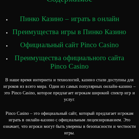
Пинко Казино – играть в онлайн
Преимущества игры в Пинко Казино
Официальный сайт Pinco Casino
Преимущества официального сайта
Pinco Casino
В наше время интернета и технологий, казино стали доступны для
игроков из всего мира. Один из самых популярных онлайн-казино –
это Pinco Casino, которое предлагает игрокам широкий спектр игр и
услуг.
Pinco Casino – это официальный сайт, который предлагает игрокам
играть в онлайн-казино с официальным лицензированием. Это
означает, что игроки могут быть уверены в безопасности и честности
игры.