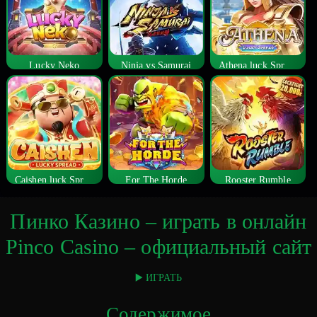
Lucky Neko
Ninja vs Samurai
Athena luck Spread
Caishen luck Spread
For The Horde
Rooster Rumble
Пинко Казино – играть в онлайн
Pinco Casino – официальный сайт
▶️ ИГРАТЬ
Содержимое