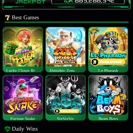
Best Games
Lucky Clover Riches
Almighty Zeus Wilds™
Le Pharaoh
Fortune Snake
SixSixSix
Beam Boys
Daily Wins