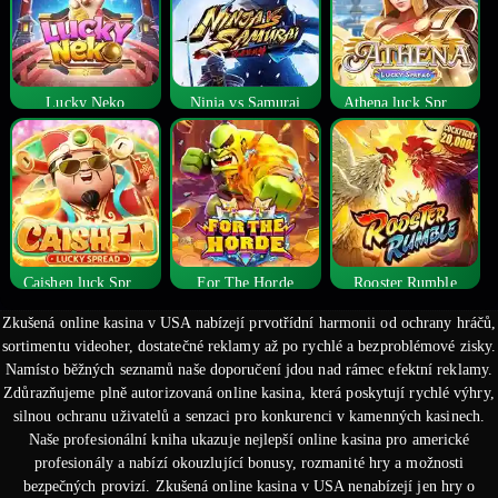
Lucky Neko
Ninja vs Samurai
Athena luck Spread
Caishen luck Spread
For The Horde
Rooster Rumble
Zkušená online kasina v USA nabízejí prvotřídní harmonii od ochrany hráčů,
sortimentu videoher, dostatečné reklamy až po rychlé a bezproblémové zisky.
Namísto běžných seznamů naše doporučení jdou nad rámec efektní reklamy.
Zdůrazňujeme plně autorizovaná online kasina, která poskytují rychlé výhry,
silnou ochranu uživatelů a senzaci pro konkurenci v kamenných kasinech.
Naše profesionální kniha ukazuje nejlepší online kasina pro americké
profesionály a nabízí okouzlující bonusy, rozmanité hry a možnosti
bezpečných provizí. Zkušená online kasina v USA nenabízejí jen hry o