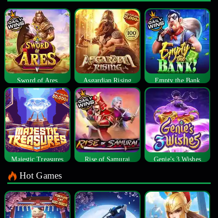
Sword of Ares
Asgardian Rising
Empty the Bank
Majestic Treasures
Rise of Samurai
Genie's 3 Wishes
Hot Games