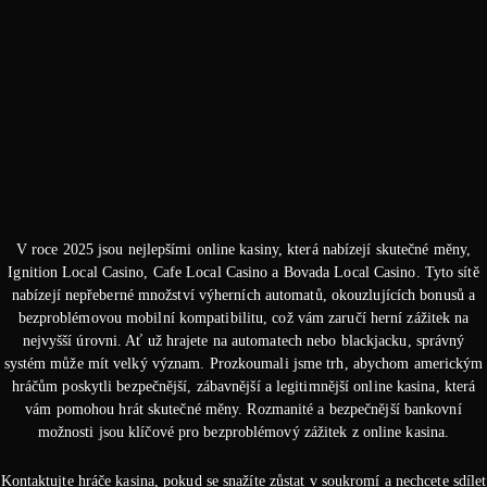
V roce 2025 jsou nejlepšími online kasiny, která nabízejí skutečné měny,
Ignition Local Casino, Cafe Local Casino a Bovada Local Casino. Tyto sítě
nabízejí nepřeberné množství výherních automatů, okouzlujících bonusů a
bezproblémovou mobilní kompatibilitu, což vám zaručí herní zážitek na
nejvyšší úrovni. Ať už hrajete na automatech nebo blackjacku, správný
systém může mít velký význam. Prozkoumali jsme trh, abychom americkým
hráčům poskytli bezpečnější, zábavnější a legitimnější online kasina, která
vám pomohou hrát skutečné měny. Rozmanité a bezpečnější bankovní
možnosti jsou klíčové pro bezproblémový zážitek z online kasina.
Kontaktujte hráče kasina, pokud se snažíte zůstat v soukromí a nechcete sdílet