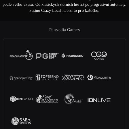
podle svého vkusu. Od klasických stolních her až po progresivní automaty,
kasino Crazy Local nabízí to pro každého.
Penyedia Games