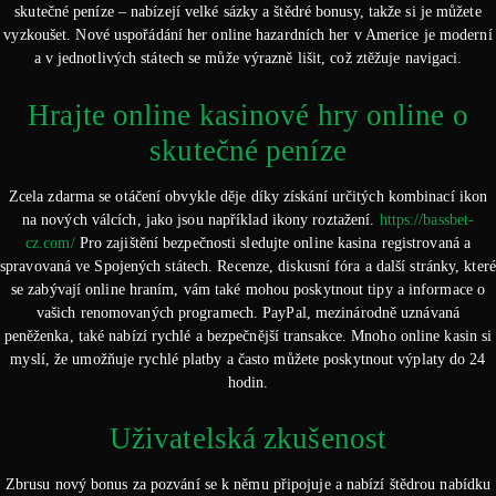
skutečné peníze – nabízejí velké sázky a štědré bonusy, takže si je můžete
vyzkoušet. Nové uspořádání her online hazardních her v Americe je moderní
a v jednotlivých státech se může výrazně lišit, což ztěžuje navigaci.
Hrajte online kasinové hry online o
skutečné peníze
Zcela zdarma se otáčení obvykle děje díky získání určitých kombinací ikon
na nových válcích, jako jsou například ikony roztažení.
https://bassbet-
cz.com/
Pro zajištění bezpečnosti sledujte online kasina registrovaná a
spravovaná ve Spojených státech. Recenze, diskusní fóra a další stránky, které
se zabývají online hraním, vám také mohou poskytnout tipy a informace o
vašich renomovaných programech. PayPal, mezinárodně uznávaná
peněženka, také nabízí rychlé a bezpečnější transakce. Mnoho online kasin si
myslí, že umožňuje rychlé platby a často můžete poskytnout výplaty do 24
hodin.
Uživatelská zkušenost
Zbrusu nový bonus za pozvání se k němu připojuje a nabízí štědrou nabídku