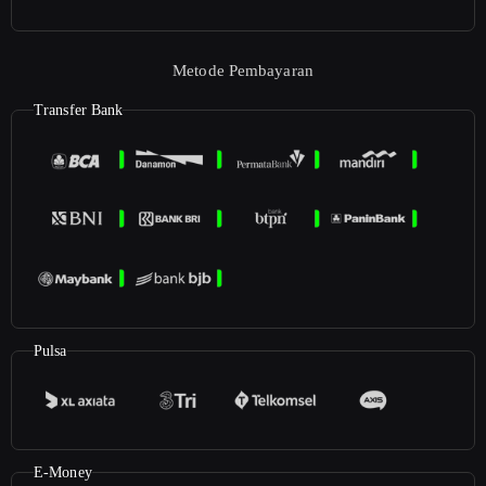
Metode Pembayaran
Transfer Bank
Pulsa
E-Money