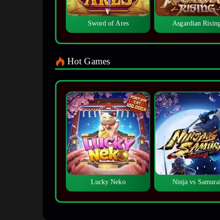
Sword of Ares
Asgardian Risin
Hot Games
Lucky Neko
Ninja vs Samura