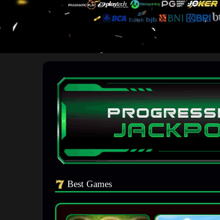
Best Games