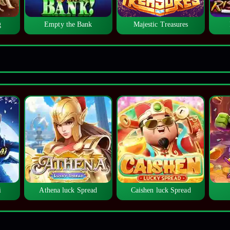
g
Empty the Bank
Majestic Treasures
i
Athena luck Spread
Caishen luck Spread