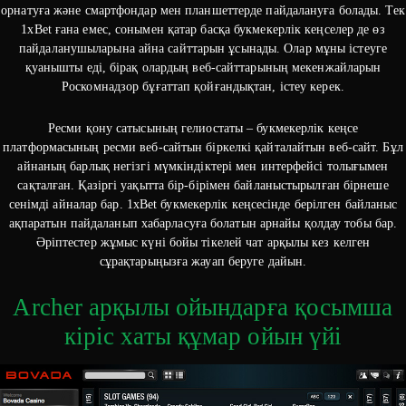
орнатуға және смартфондар мен планшеттерде пайдалануға болады. Тек
1xBet ғана емес, сонымен қатар басқа букмекерлік кеңселер де өз
пайдаланушыларына айна сайттарын ұсынады. Олар мұны істеуге
қуанышты еді, бірақ олардың веб-сайттарының мекенжайларын
Роскомнадзор бұғаттап қойғандықтан, істеу керек.
Ресми қону сатысының гелиостаты – букмекерлік кеңсе
платформасының ресми веб-сайтын біркелкі қайталайтын веб-сайт. Бұл
айнаның барлық негізгі мүмкіндіктері мен интерфейсі толығымен
сақталған. Қазіргі уақытта бір-бірімен байланыстырылған бірнеше
сенімді айналар бар. 1xBet букмекерлік кеңсесінде берілген байланыс
ақпаратын пайдаланып хабарласуға болатын арнайы қолдау тобы бар.
Әріптестер жұмыс күні бойы тікелей чат арқылы кез келген
сұрақтарыңызға жауап беруге дайын.
Archer арқылы ойындарға қосымша
кіріс хаты құмар ойын үйі