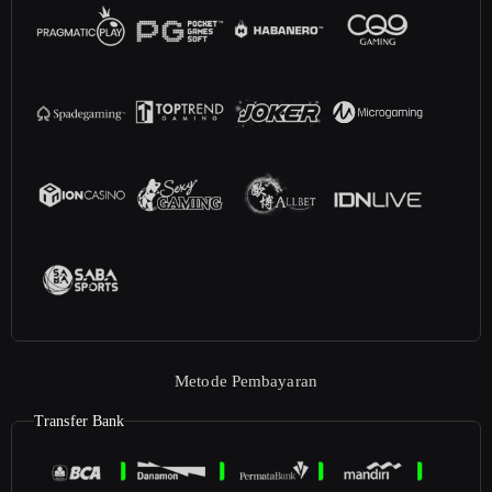
Metode Pembayaran
Transfer Bank