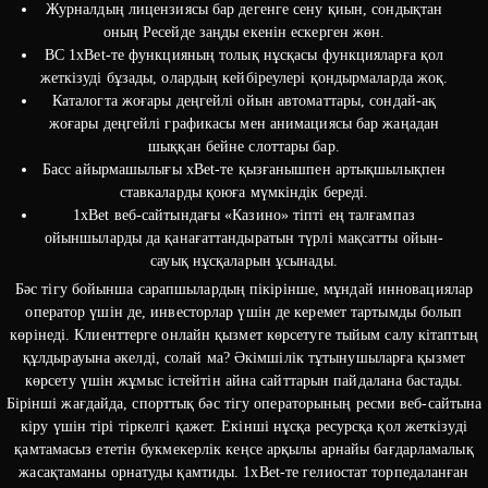
Журналдың лицензиясы бар дегенге сену қиын, сондықтан
оның Ресейде заңды екенін ескерген жөн.
BC 1xBet-те функцияның толық нұсқасы функцияларға қол
жеткізуді бұзады, олардың кейбіреулері қондырмаларда жоқ.
Каталогта жоғары деңгейлі ойын автоматтары, сондай-ақ
жоғары деңгейлі графикасы мен анимациясы бар жаңадан
шыққан бейне слоттары бар.
Басс айырмашылығы xBet-те қызғанышпен артықшылықпен
ставкаларды қоюға мүмкіндік береді.
1xBet веб-сайтындағы «Казино» тіпті ең талғампаз
ойыншыларды да қанағаттандыратын түрлі мақсатты ойын-
сауық нұсқаларын ұсынады.
Бәс тігу бойынша сарапшылардың пікірінше, мұндай инновациялар
оператор үшін де, инвесторлар үшін де керемет тартымды болып
көрінеді. Клиенттерге онлайн қызмет көрсетуге тыйым салу кітаптың
құлдырауына әкелді, солай ма? Әкімшілік тұтынушыларға қызмет
көрсету үшін жұмыс істейтін айна сайттарын пайдалана бастады.
Бірінші жағдайда, спорттық бәс тігу операторының ресми веб-сайтына
кіру үшін тірі тіркелгі қажет. Екінші нұсқа ресурсқа қол жеткізуді
қамтамасыз ететін букмекерлік кеңсе арқылы арнайы бағдарламалық
жасақтаманы орнатуды қамтиды. 1xBet-те гелиостат торпедаланған